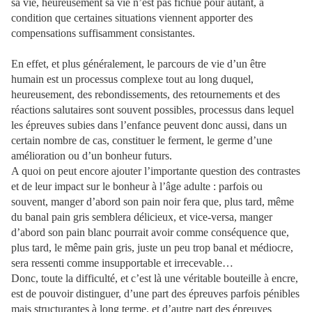
sa vie, heureusement sa vie n’est pas fichue pour autant, à
condition que certaines situations viennent apporter des
compensations suffisamment consistantes.
En effet, et plus généralement, le parcours de vie d’un être
humain est un processus complexe tout au long duquel,
heureusement, des rebondissements, des retournements et des
réactions salutaires sont souvent possibles, processus dans lequel
les épreuves subies dans l’enfance peuvent donc aussi, dans un
certain nombre de cas, constituer le ferment, le germe d’une
amélioration ou d’un bonheur futurs.
A quoi on peut encore ajouter l’importante question des contrastes
et de leur impact sur le bonheur à l’âge adulte : parfois ou
souvent, manger d’abord son pain noir fera que, plus tard, même
du banal pain gris semblera délicieux, et vice-versa, manger
d’abord son pain blanc pourrait avoir comme conséquence que,
plus tard, le même pain gris, juste un peu trop banal et médiocre,
sera ressenti comme insupportable et irrecevable…
Donc, toute la difficulté, et c’est là une véritable bouteille à encre,
est de pouvoir distinguer, d’une part des épreuves parfois pénibles
mais structurantes à long terme, et d’autre part des épreuves