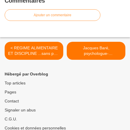
Commentaires
Ajouter un commentaire
< REGIME ALIMENTAIRE
Jacques Baré,
ET DISCIPLINE ...sans pour
psychologue-
autant sacrifier le plaisir de
psychothérapeute.
manger
Présentation >
Hébergé par Overblog
Top articles
Pages
Contact
Signaler un abus
C.G.U.
Cookies et données personnelles