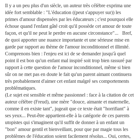
Il y a un peu plus d'un siècle, un auteur très célèbre exprima une
idée fort semblable : "L'éducation ((peut s'appuyer sur)) les
primes d'amour dispensées par les éducateurs ; c'est pourquoi elle
échoue quand l'enfant gâté croit qu'il possède cet amour de toute
façon, et qu'il ne peut le perdre en aucune circonstance"... Bref,
de quoi apporter une nuance importante et une sérieuse mise en
garde par rapport au thème de l'amour inconditionnel et illimité.
Comprenons bien : l'enjeu est ici de se demander jusqu'à quel
point il est bon qu'un enfant mal inspiré soit trop bien rassuré par
rapport à cette question de l'amour inconditionnel, même si bien
sûr on ne met pas en doute le fait qu'un parent aimant continuera
très probablement d'aimer cet enfant malgré ses comportements
problématiques.
(
Le sujet est sensible et même passionnel : face à la citation de cet
auteur célèbre (Freud), une mère "douce, aimante et maternelle,
comme il en existe tant", jugeait que ce texte était "horrifiant" à
ses yeux... Peut-être appartient-elle à la catégorie de ces parents
utopistes qui s'imaginent qu'il suffit de donner à un enfant un
"bon" amour gentil et bienveillant, pour que par magie tous les
problèmes de l'éducation soient facilement résolus... Oui, certes,