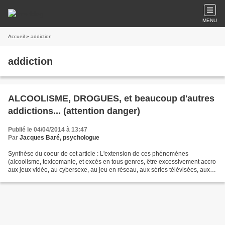
MENU
Accueil
» addiction
addiction
ALCOOLISME, DROGUES, et beaucoup d'autres
addictions... (attention danger)
Publié le 04/04/2014 à 13:47
Par
Jacques Baré, psychologue
Synthèse du coeur de cet article : L'extension de ces phénomènes
(alcoolisme, toxicomanie, et excès en tous genres, être excessivement accro
aux jeux vidéo, au cybersexe, au jeu en réseau, aux séries télévisées, aux
réseaux sociaux, etc.) est en train...